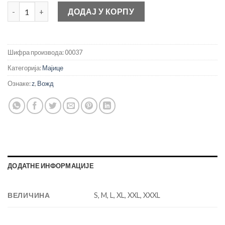
Z количина
ДОДАЈ У КОРПУ
Шифра производа:
00037
Категорија:
Мајице
Ознаке:
z
,
Вожд
ДОДАТНЕ ИНФОРМАЦИЈЕ
ВЕЛИЧИНА
S, M, L, XL, XXL, XXXL