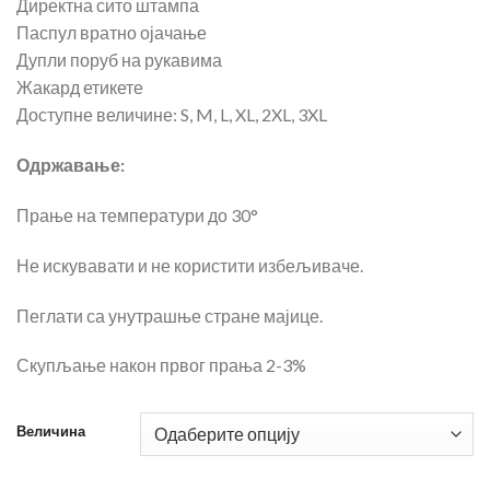
Директна сито штампа
Паспул вратно ојачање
Дупли поруб на рукавима
Жакард етикете
Доступне величине: S, M, L, XL, 2XL, 3XL
Одржавање:
Прање на температури до 30°
Не искувавати и не користити избељиваче.
Пеглати са унутрашње стране мајице.
Скупљање након првог прања 2-3%
Величина