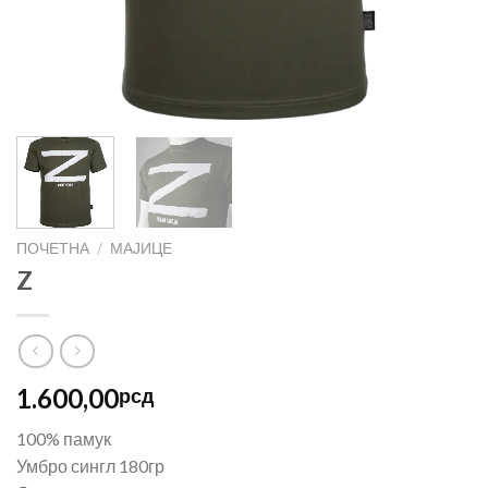
ПОЧЕТНА
/
МАЈИЦЕ
Z
1.600,00
рсд
100% памук
Умбро сингл 180гр