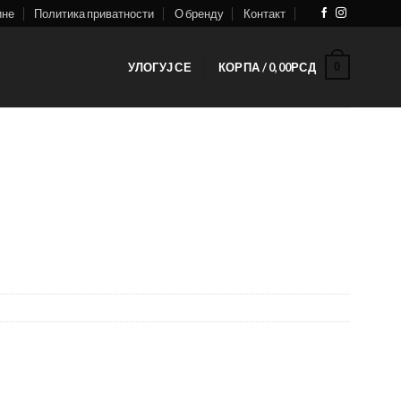
ине
Политика приватности
О бренду
Контакт
0
УЛОГУЈ СЕ
КОРПА /
0,00
РСД