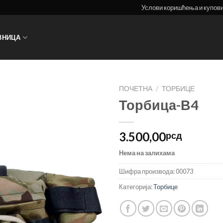
Услови коришћења и купов
ВНИЦА
ПОЧЕТНА
/
ТОРБИЦЕ
Торбица-В4
3.500,00
рсд
Нема на залихама
Шифра производа:
00073
Категорија:
Торбице