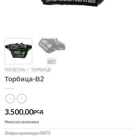
ПОЧЕТНА
/
ТОРБИЦЕ
Торбица-В2
3.500,00
рсд
Нема на залихама
Шифра производа:
00075