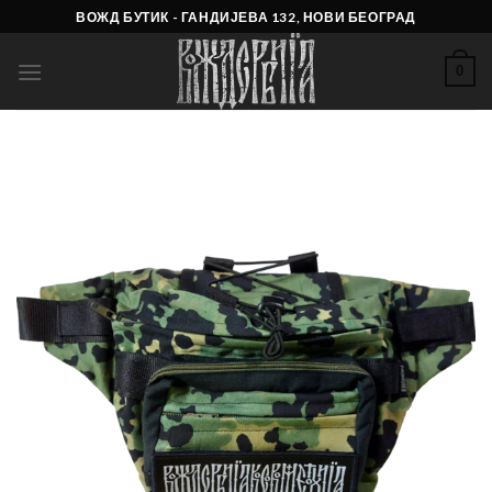
Skip
ВОЖД БУТИК - ГАНДИЈЕВА 132, НОВИ БЕОГРАД
to
content
0