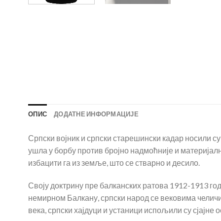
ОПИС
ДОДАТНЕ ИНФОРМАЦИЈЕ
Српски војник и српски старешински кадар носили су
ушла у борбу против бројно надмоћније и материјал
избацити га из земље, што се стварно и десило.
Своју доктрину пре балканских ратова 1912-1913 год
немирном Балкану, српски народ се вековима челичио
века, српски хајдуци и устаници испољили су сјајне