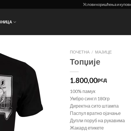
Услови коришћења и купов
ВНИЦА
ПОЧЕТНА
/
МАЈИЦЕ
Топџије
1.800,00
рсд
100% памук
Умбро сингл 180гр
Директна сито штампа
Паспул вратно ојачање
Дупли поруб на рукавима
Жакард етикете