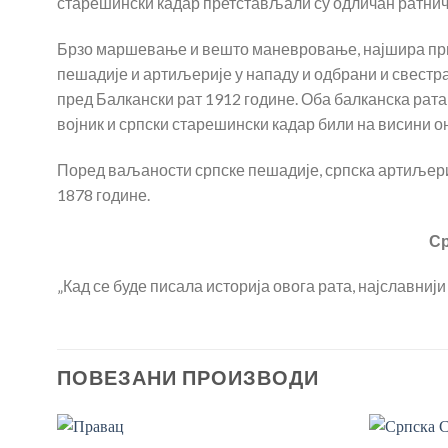
старешински кадар претстављали су одличан ратнич
Брзо маршевање и вешто маневровање, најшира пр
пешадије и артиљерије у нападу и одбрани и свестра
пред Балкански рат 1912 године. Оба балканска рата 
војник и српски старешински кадар били на висини 
Поред ваљаности српске пешадије, српска артиљерија
1878 године.
Ср
„Кад се буде писала историја овога рата, најславни
ПОВЕЗАНИ ПРОИЗВОДИ