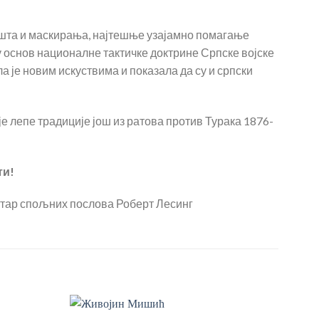
та и маскирања, најтешње узајамно помагање
у основ националне тактичке доктрине Српске војске
а је новим искуствима и показала да су и српски
е лепе традиције још из ратова против Турака 1876-
ти!
истар спољних послова Роберт Лесинг