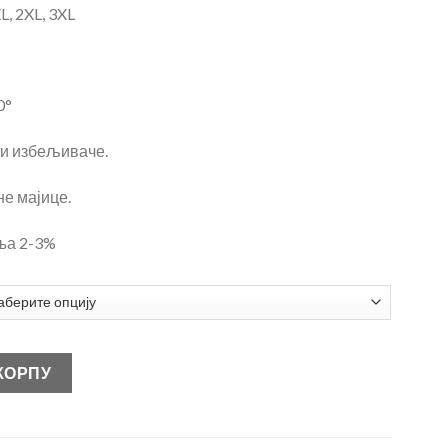
L, 2XL, 3XL
0°
ти избељиваче.
е мајице.
ња 2-3%
 КОРПУ