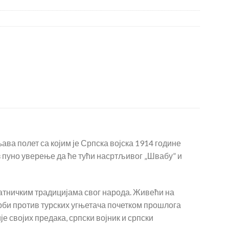
ва полет са којим је Српска војска 1914 године
з пуно уверење да ће тући насртљивог „Швабу” и
ратничким традицијама свог народа. Живећи на
орби против турских угњетача почетком прошлога
 својих предака, српски војник и српски