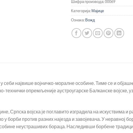
Шифра производа:
00069
Категорија:
Мајице
Ознака:
Вожд
 у себи највише војничко-моралне особине. Тиме се и објашња
но-технички опремљеније аустроугарске Балканске војске, у
ине, Српска војска је поглавито изградила на искуствима и 
 у борби против разних најезда и завојевача. У неравној б
 особине неустрашивих бораца. Наследивши борбене традиције