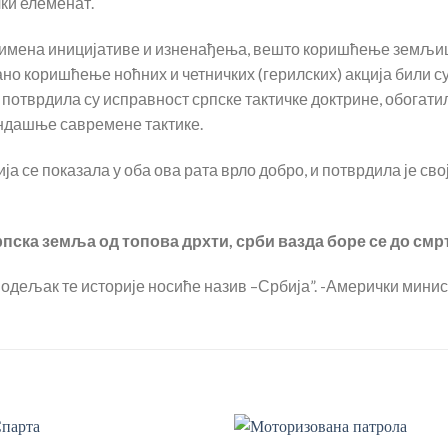
ки елеменат.
имена иницијативе и изненађења, вешто коришћење земљиш
но коришћење ноћних и четничких (герилских) акција били с
потврдила су исправност српске тактичке доктрине, обогатил
ондашње савремене тактике.
 се показала у оба ова рата врло добро, и потврдила је свој
пска земља од топова дрхти, срби вазда боре се до смр
ји одељак те историје носиће назив –Србија”. -Амерички мин