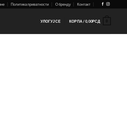
ине
Политика приватности
О бренду
Контакт
0
УЛОГУЈ СЕ
КОРПА /
0,00
РСД