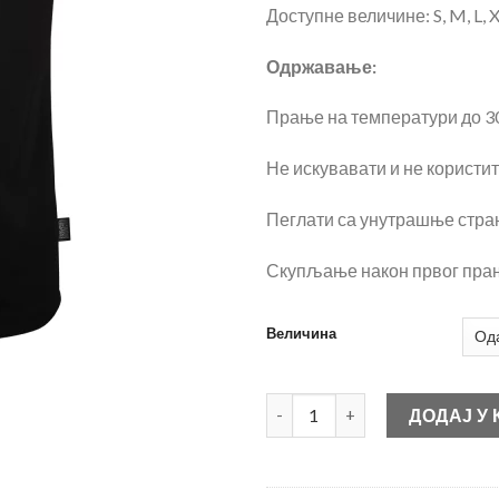
Доступне величине: S, M, L, X
Одржавање:
Прање на температури до 3
Не искувавати и не користи
Пеглати са унутрашње стран
Скупљање након првог пра
Величина
Топџије количина
ДОДАЈ У