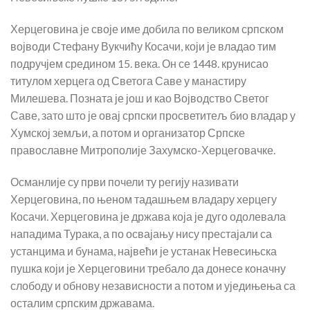
Херцеговина је своје име добила по великом српском
војводи Стефану Вукчићу Косачи, који је владао тим
подручјем средином 15. века. Он се 1448. крунисао
титулом херцега од Светога Саве у манастиру
Милешева. Позната је још и као Војводство Светог
Саве, зато што је овај српски просветитељ био владар у
Хумској земљи, а потом и организатор Српске
православне Митрополије Захумско-Херцеговачке.
Османлије су први почели ту регију називати
Херцеговина, по њеном тадашњем владару херцегу
Косачи. Херцеговина је држава која је дуго одолевала
нападима Турака, а по освајању нису престајали са
устанцима и бунама, највећи је устанак Невесињска
пушка који је Херцеговини требало да донесе коначну
слободу и обнову независности а потом и уједињења са
осталим српским државама.