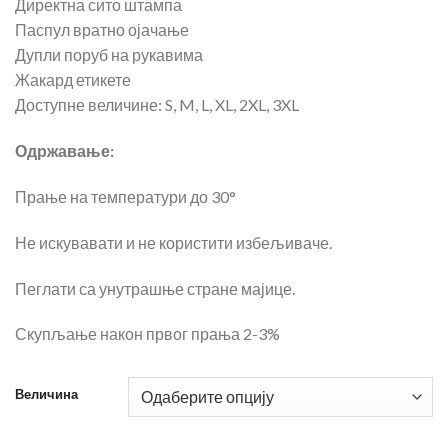
Директна сито штампа
Паспул вратно ојачање
Дупли поруб на рукавима
Жакард етикете
Доступне величине: S, M, L, XL, 2XL, 3XL
Одржавање:
Прање на температури до 30°
Не искувавати и не користити избељиваче.
Пеглати са унутрашње стране мајице.
Скупљање након првог прања 2-3%
Величина