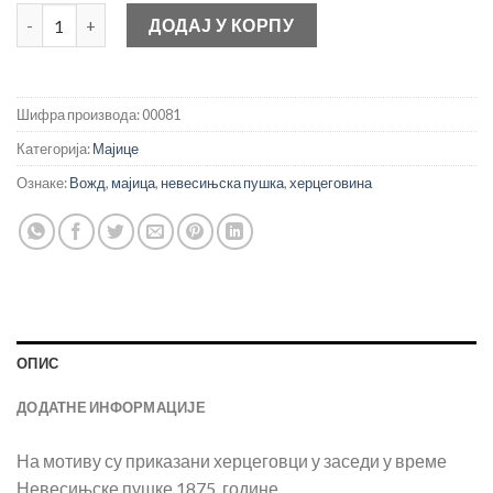
Херцеговина количина
ДОДАЈ У КОРПУ
Шифра производа:
00081
Категорија:
Мајице
Ознаке:
Вожд
,
мајица
,
невесињска пушка
,
херцеговина
ОПИС
ДОДАТНЕ ИНФОРМАЦИЈЕ
На мотиву су приказани херцеговци у заседи у време
Невесињске пушке 1875. године.