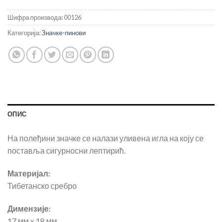
Шифра производа:
00126
Категорија:
Значке-пинови
ОПИС
На полеђини значке се налази уливена игла на коју се
поставља сигурносни лептирић.
Материјал:
Тибетанско сребро
Димензије:
17 мм x 18 мм