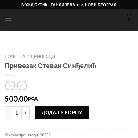
Skip
ВОЖД БУТИК - ГАНДИЈЕВА 132, НОВИ БЕОГРАД
to
content
0
ПОЧЕТНА
/
ПРИВЕСЦИ
Привезак Стеван Синђелић
500,00
рсд
Привезак Стеван Синђелић количина
ДОДАЈ У КОРПУ
Шифра производа:
00301