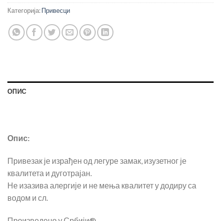
Категорија:
Привесци
ОПИС
Опис:
Привезак је израђен од легуре замак, изузетног је
квалитета и дуготрајан.
Не изазива алергије и не мења квалитет у додиру са
водом и сл.
Произведено у Србији®