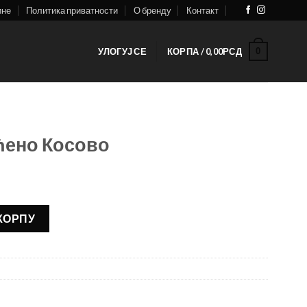
ине
Политика приватности
О бренду
Контакт
0
УЛОГУЈ СЕ
КОРПА /
0,00
РСД
ћено Косово
оличина
 КОРПУ