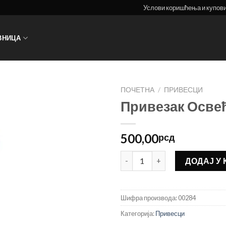
Услови коришћења и купов
ВНИЦА
ПОЧЕТНА
/
ПРИВЕСЦИ
Привезак Осве
500,00
рсд
Привезак Освећено Косово к
ДОДАЈ У
Шифра производа:
00284
Категорија:
Привесци