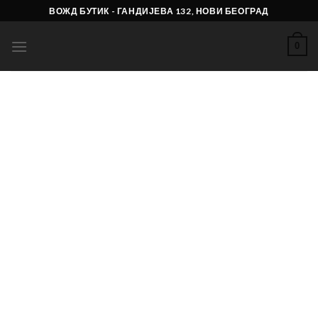
Skip
ВОЖД БУТИК - ГАНДИЈЕВА 132, НОВИ БЕОГРАД
to
content
0