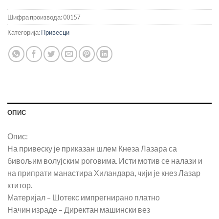
Шифра производа:
00157
Категорија:
Привесци
ОПИС
Опис:
На привеску је приказан шлем Кнеза Лазара са
бивољим волујским роговима. Исти мотив се налази и
на припрати манастира Хиландара, чији је кнез Лазар
ктитор.
Материјал – Шотекс импрегнирано платно
Начин израде – Директан машински вез