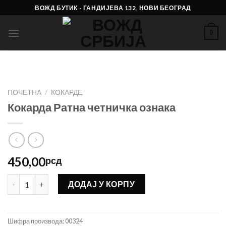
Skip
ВОЖД БУТИК - ГАНДИЈЕВА 132, НОВИ БЕОГРАД
to
content
0
ПОЧЕТНА
/
КОКАРДЕ
Кокарда Ратна четничка ознака
450,00
рсд
Кокарда Ратна четничка ознака количина
ДОДАЈ У КОРПУ
Шифра производа:
00324