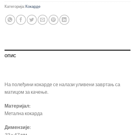
Категорија:
Кокарде
ОПИС
На полеђини кокарде се налази уливени завртањ са
матицом за качење.
Материјал:
Метална кокарда
Димензије:
33 x 47 мм