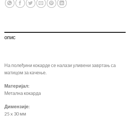
ОПИС
На полеђини кокарде се налази уливени завртањ са
матицом за качење.
Материјал:
Метална кокарда
Димензије:
25 x 30 мм