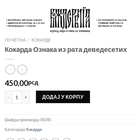
ПОЧЕТНА
/
КОКАРДЕ
Кокарда Ознака из рата деведесетих
450,00
рсд
Кокарда Ознака из рата деведесетих количина
ДОДАЈ У КОРПУ
Шифра производа:
00341
Категорија:
Кокарде