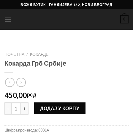
Skip
ВОЖД БУТИК - ГАНДИЈЕВА 132, НОВИ БЕОГРАД
to
content
0
ПОЧЕТНА
/
КОКАРДЕ
Кокарда Грб Србије
450,00
рсд
Кокарда Грб Србије количина
ДОДАЈ У КОРПУ
Шифра производа:
00314