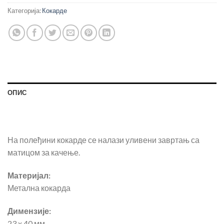
Категорија:
Кокарде
ОПИС
На полеђини кокарде се налази уливени завртањ са
матицом за качење.
Материјал:
Метална кокарда
Димензије:
23 x 40 мм