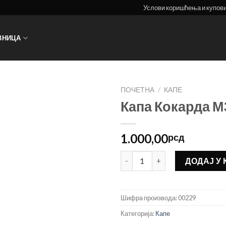
Услови коришћења и купов
ВНИЦА
ПОЧЕТНА
/
КАПЕ
Капа Кокарда М
1.000,00
рсд
Капа Кокарда М39 количина
ДОДАЈ У
Шифра производа:
00229
Категорија:
Капе