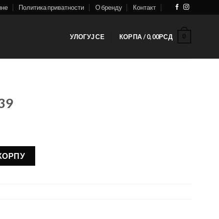
ине
Политика приватности
О бренду
Контакт
0
УЛОГУЈ СЕ
КОРПА /
0,00
РСД
39
 КОРПУ