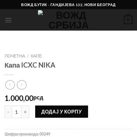
Skip
ВОЖД БУТИК - ГАНДИЈЕВА 132, НОВИ БЕОГРАД
to
content
0
ПОЧЕТНА
/
КАПЕ
Капа ICXC NIKA
1.000,00
рсд
Капа ICXC NIKA количина
ДОДАЈ У КОРПУ
Шифра производа:
00249