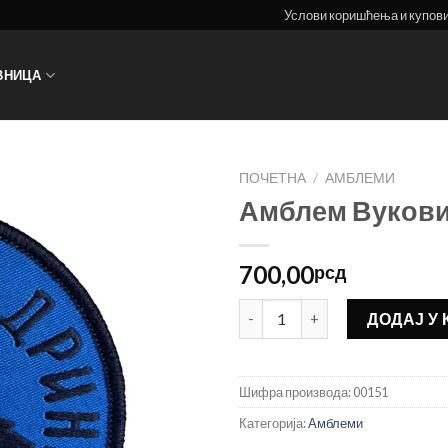
Услови коришћења и купов
ВНИЦА
ПОЧЕТНА
/
АМБЛЕМИ
Амблем Вукови
700,00
рсд
Амблем Вукови са Дрине кол
ДОДАЈ У
Шифра производа:
00151
Категорија:
Амблеми