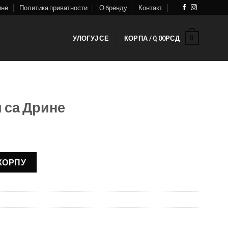
ине
Политика приватности
О бренду
Контакт
0
УЛОГУЈ СЕ
КОРПА /
0,00
РСД
 са Дрине
ичина
 КОРПУ