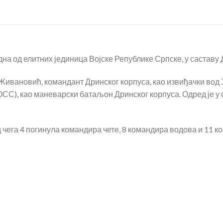
една од елитних јединица Војске Републике Српске, у саставу 
 Живановић, командант Дринског корпуса, као извиђачки вод З
С), као маневарски батаљон Дринског корпуса. Одред је у с
од чега 4 погинула командира чете, 8 командира водова и 11