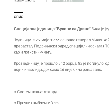
ОПИС
Специјална јединица ”Вукови са Дрине”
била је ј
Јединицу је 25. маја 1992. основао генерал Миленко
прераста у Подрињнски одред специјалних снага (ПОС
као и логистичку чету.
Кроз јединицу је прошло 542 борца, 82 је погинуло, 
војни инвалиди, док само 16 није било рањавано.
• Систем ткања: жакард
• Пречник амблема: 8 cm