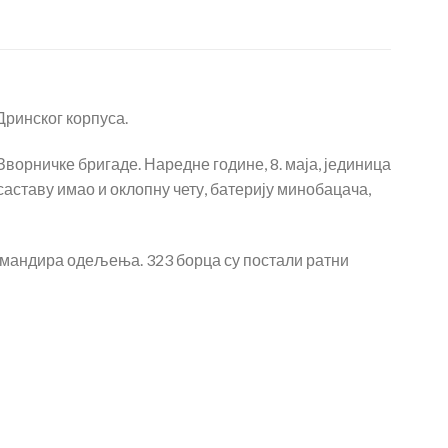
Дринског корпуса.
ворничке бригаде. Наредне године, 8. маја, јединица
аставу имао и оклопну чету, батерију минобацача,
 командира одељења. 323 борца су постали ратни