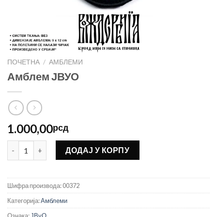
ПОЧЕТНА
/
АМБЛЕМИ
Амблем ЈВУО
1.000,00
рсд
Амблем ЈВУО количина
ДОДАЈ У КОРПУ
Шифра производа:
00372
Категорија:
Амблеми
Ознака:
ЈВуО