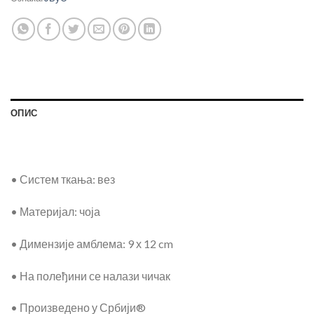
ОПИС
• Систем ткања: вез
• Материјал: чоја
• Димензије амблема: 9 х 12 cm
• На полеђини се налази чичак
• Произведено у Србији®