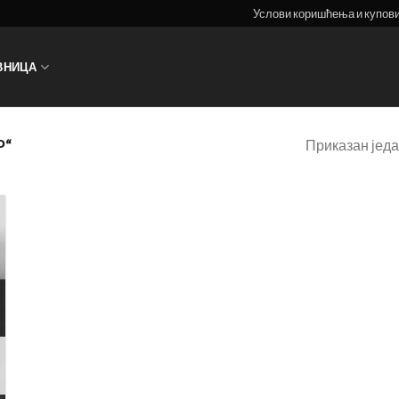
Услови коришћења и купов
ВНИЦА
Приказан једа
P“