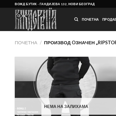
Skip
ВОЖД БУТИК - ГАНДИЈЕВА 132, НОВИ БЕОГРАД
to
content
ПОЧЕТНА
ПРОДА
ПОЧЕТНА
/
ПРОИЗВОД OЗНАЧЕН „RIPSTO
НЕМА НА ЗАЛИХАМА