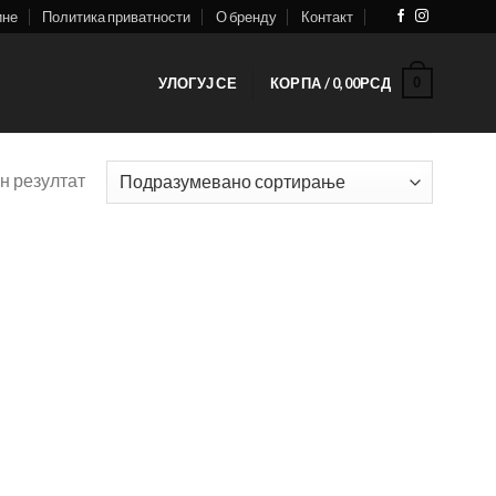
ине
Политика приватности
О бренду
Контакт
0
УЛОГУЈ СЕ
КОРПА /
0,00
РСД
н резултат