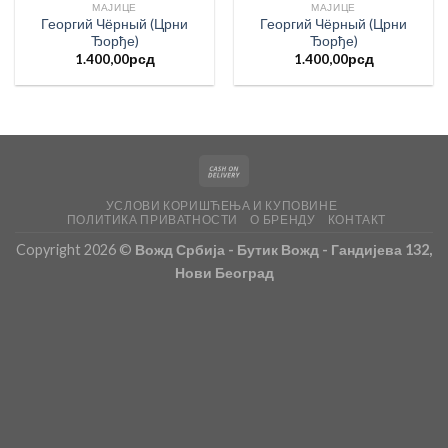
МАЈИЦЕ
МАЈИЦЕ
Георгий Чёрный (Црни
Георгий Чёрный (Црни
Ђорђе)
Ђорђе)
1.400,00
рсд
1.400,00
рсд
УСЛОВИ КОРИШЋЕЊА И КУПОВИНЕ
ПОЛИТИКА ПРИВАТНОСТИ
О БРЕНДУ
КОНТАКТ
Copyright 2026 ©
Вожд Србија - Бутик Вожд - Гандијева 132,
Нови Београд