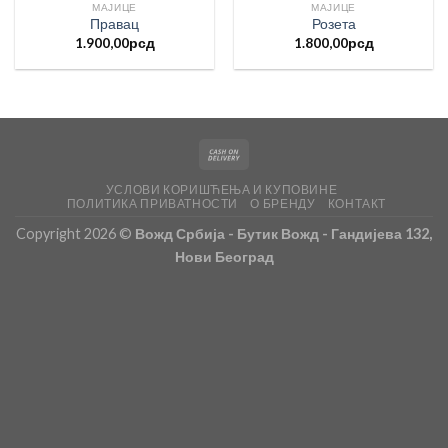
МАЈИЦЕ
МАЈИЦЕ
Правац
Розета
1.900,00
рсд
1.800,00
рсд
УСЛОВИ КОРИШЋЕЊА И КУПОВИНЕ
ПОЛИТИКА ПРИВАТНОСТИ
О БРЕНДУ
КОНТАКТ
Copyright 2026 ©
Вожд Србија - Бутик Вожд - Гандијева 132,
Нови Београд